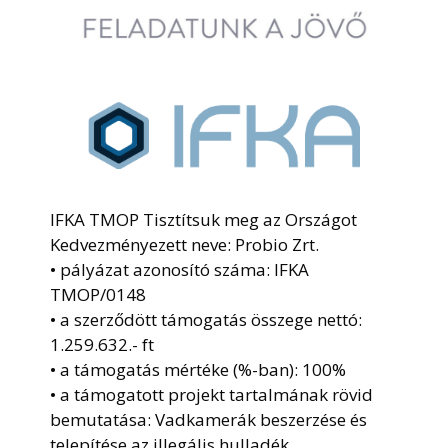
IFKA TMOP Tisztítsuk meg az Országot
Kedvezményezett neve: Probio Zrt.
• pályázat azonosító száma: IFKA
TMOP/0148
• a szerződött támogatás összege nettó:
1.259.632.- ft
• a támogatás mértéke (%-ban): 100%
• a támogatott projekt tartalmának rövid
bemutatása: Vadkamerák beszerzése és
telepítése az illegális hulladék