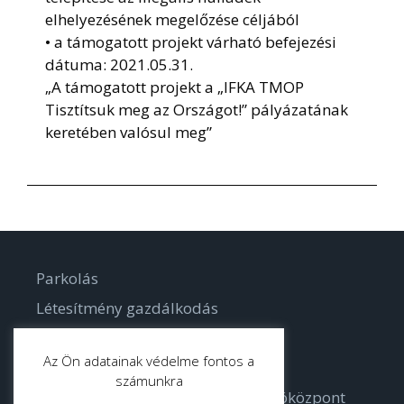
elhelyezésének megelőzése céljából
• a támogatott projekt várható befejezési
dátuma: 2021.05.31.
„A támogatott projekt a „IFKA TMOP
Tisztítsuk meg az Országot!” pályázatának
keretében valósul meg”
Parkolás
Létesítmény gazdálkodás
Parkgondozás
Az Ön adatainak védelme fontos a
számunkra
Bodorka Balatoni Vízvilág Látogatóközpont