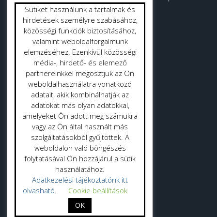
Sütiket használunk a tartalmak és
Strandok
hirdetések személyre szabásához,
közösségi funkciók biztosításához,
valamint weboldalforgalmunk
Közterület tisztítás
elemzéséhez. Ezenkívül közösségi
Gyepmester
média-, hirdető- és elemező
partnereinkkel megosztjuk az Ön
Vásrácsarnok
weboldalhasználatra vonatkozó
adatait, akik kombinálhatják az
adatokat más olyan adatokkal,
amelyeket Ön adott meg számukra
vagy az Ön által használt más
szolgáltatásokból gyűjtöttek. A
Adatvédelmi politika
weboldalon való böngészés
folytatásával Ön hozzájárul a sütik
Adatkezelési tájékoztató
használatához.
Adatkezelési tájékoztatónk itt
olvasható
.
Cookie beállítások
OK
Probio Zrt. 2025