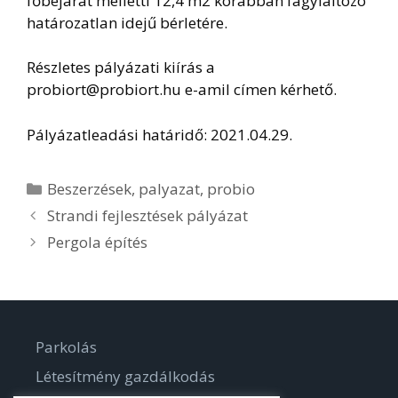
főbejárat melletti 12,4 m2 korábban fagylaltozó
határozatlan idejű bérletére.
Részletes pályázati kiírás a
probiort@probiort.hu e-amil címen kérhető.
Pályázatleadási határidő: 2021.04.29.
Kategória
Beszerzések
,
palyazat
,
probio
Strandi fejlesztések pályázat
Pergola építés
Parkolás
Létesítmény gazdálkodás