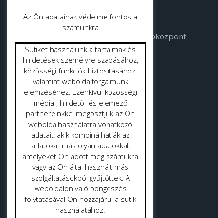
Parkgondozás
Az Ön adatainak védelme fontos a
számunkra
Bodorka Balatoni Vízvilág Látogatóközpont
Sütiket használunk a tartalmak és
Strandok
hirdetések személyre szabásához,
közösségi funkciók biztosításához,
valamint weboldalforgalmunk
Közterület tisztítás
elemzéséhez. Ezenkívül közösségi
Gyepmester
média-, hirdető- és elemező
partnereinkkel megosztjuk az Ön
Vásrácsarnok
weboldalhasználatra vonatkozó
adatait, akik kombinálhatják az
adatokat más olyan adatokkal,
amelyeket Ön adott meg számukra
vagy az Ön által használt más
szolgáltatásokból gyűjtöttek. A
Adatvédelmi politika
weboldalon való böngészés
folytatásával Ön hozzájárul a sütik
Adatkezelési tájékoztató
használatához.