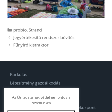
Kategória
probio
,
Strand
Jegyértékesítő rendszer bővítés
Fűnyíró kistraktor
Parkolás
Létesítmény gazdálkodás
Parkgondozás
Az Ön adatainak védelme fontos a
számunkra
Bodorka Balatoni Vízvilág Látogatóközpont