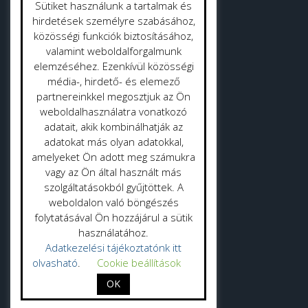
Sütiket használunk a tartalmak és
Strandok
hirdetések személyre szabásához,
közösségi funkciók biztosításához,
valamint weboldalforgalmunk
Közterület tisztítás
elemzéséhez. Ezenkívül közösségi
Gyepmester
média-, hirdető- és elemező
partnereinkkel megosztjuk az Ön
Vásrácsarnok
weboldalhasználatra vonatkozó
adatait, akik kombinálhatják az
adatokat más olyan adatokkal,
amelyeket Ön adott meg számukra
vagy az Ön által használt más
szolgáltatásokból gyűjtöttek. A
Adatvédelmi politika
weboldalon való böngészés
folytatásával Ön hozzájárul a sütik
Adatkezelési tájékoztató
használatához.
Adatkezelési tájékoztatónk itt
olvasható
.
Cookie beállítások
OK
Probio Zrt. 2025