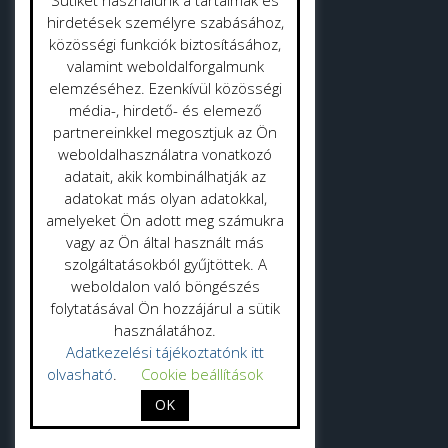
Sütiket használunk a tartalmak és
Strandok
hirdetések személyre szabásához,
közösségi funkciók biztosításához,
valamint weboldalforgalmunk
Közterület tisztítás
elemzéséhez. Ezenkívül közösségi
Gyepmester
média-, hirdető- és elemező
partnereinkkel megosztjuk az Ön
Vásrácsarnok
weboldalhasználatra vonatkozó
adatait, akik kombinálhatják az
adatokat más olyan adatokkal,
amelyeket Ön adott meg számukra
vagy az Ön által használt más
szolgáltatásokból gyűjtöttek. A
Adatvédelmi politika
weboldalon való böngészés
folytatásával Ön hozzájárul a sütik
Adatkezelési tájékoztató
használatához.
Adatkezelési tájékoztatónk itt
olvasható
.
Cookie beállítások
OK
Probio Zrt. 2025