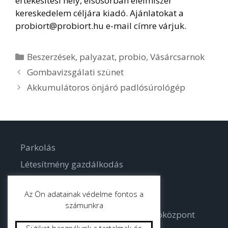
értékesítési hely, elsősorban élelmiszer
kereskedelem céljára kiadó. Ajánlatokat a
probiort@probiort.hu e-mail címre várjuk.
Kategória
Beszerzések
,
palyazat
,
probio
,
Vásárcsarnok
Gombavizsgálati szünet
Akkumulátoros önjáró padlósúrológép
Parkolás
Létesítmény gazdálkodás
Parkgondozás
Az Ön adatainak védelme fontos a
számunkra
Bodorka Balatoni Vízvilág Látogatóközpont