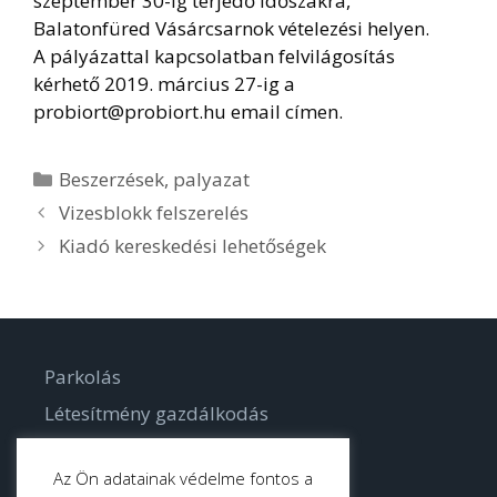
szeptember 30-ig terjedő időszakra,
Balatonfüred Vásárcsarnok vételezési helyen.
A pályázattal kapcsolatban felvilágosítás
kérhető 2019. március 27-ig a
probiort@probiort.hu email címen.
Kategória
Beszerzések
,
palyazat
Vizesblokk felszerelés
Kiadó kereskedési lehetőségek
Parkolás
Létesítmény gazdálkodás
Parkgondozás
Az Ön adatainak védelme fontos a