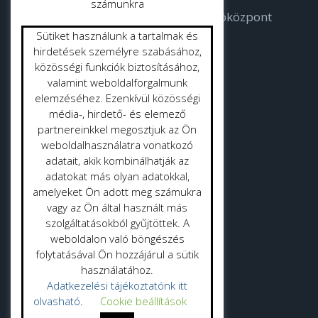
számunkra
Bodorka Balatoni Vízvilág Látogatóközpont
Sütiket használunk a tartalmak és
Strandok
hirdetések személyre szabásához,
közösségi funkciók biztosításához,
valamint weboldalforgalmunk
Közterület tisztítás
elemzéséhez. Ezenkívül közösségi
Gyepmester
média-, hirdető- és elemező
partnereinkkel megosztjuk az Ön
Vásrácsarnok
weboldalhasználatra vonatkozó
adatait, akik kombinálhatják az
adatokat más olyan adatokkal,
amelyeket Ön adott meg számukra
vagy az Ön által használt más
szolgáltatásokból gyűjtöttek. A
Adatvédelmi politika
weboldalon való böngészés
folytatásával Ön hozzájárul a sütik
Adatkezelési tájékoztató
használatához.
Adatkezelési tájékoztatónk itt
olvasható
.
Cookie beállítások