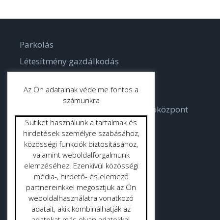
Parkolás
Létesítmény gazdálkodás
Parkgondozás
Az Ön adatainak védelme fontos a
számunkra
Bodorka Balatoni Vízvilág Látogatóközpont
Sütiket használunk a tartalmak és
Strandok
hirdetések személyre szabásához,
közösségi funkciók biztosításához,
valamint weboldalforgalmunk
Közterület tisztítás
elemzéséhez. Ezenkívül közösségi
Gyepmester
média-, hirdető- és elemező
partnereinkkel megosztjuk az Ön
Vásrácsarnok
weboldalhasználatra vonatkozó
adatait, akik kombinálhatják az
adatokat más olyan adatokkal,