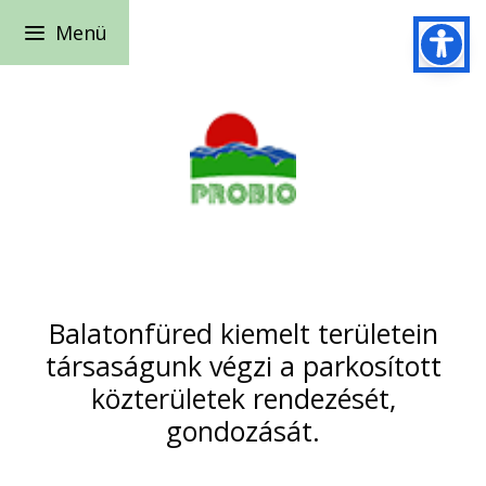
Kilépés
Menü
a
tartalomba
Balatonfüred kiemelt területein
társaságunk végzi a parkosított
közterületek rendezését,
gondozását.