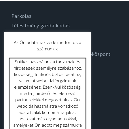
Parkolás
Létesítmény gazdálkodás
Parkgondozás
Az Ön adatainak védelme fontos a
számunkra
Bodorka Balatoni Vízvilág Látogatóközpont
Sütiket használunk a tartalmak és
Strandok
hirdetések személyre szabásához,
közösségi funkciók biztosításához,
valamint weboldalforgalmunk
Közterület tisztítás
elemzéséhez. Ezenkívül közösségi
Gyepmester
média-, hirdető- és elemező
partnereinkkel megosztjuk az Ön
Vásrácsarnok
weboldalhasználatra vonatkozó
adatait, akik kombinálhatják az
adatokat más olyan adatokkal,
amelyeket Ön adott meg számukra