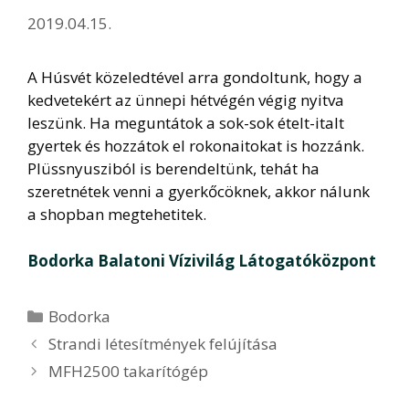
2019.04.15.
A Húsvét közeledtével arra gondoltunk, hogy a
kedvetekért az ünnepi hétvégén végig nyitva
leszünk. Ha meguntátok a sok-sok ételt-italt
gyertek és hozzátok el rokonaitokat is hozzánk.
Plüssnyusziból is berendeltünk, tehát ha
szeretnétek venni a gyerkőcöknek, akkor nálunk
a shopban megtehetitek.
Bodorka Balatoni Vízivilág Látogatóközpont
Kategória
Bodorka
Strandi létesítmények felújítása
MFH2500 takarítógép