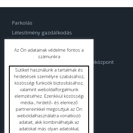
Parkolás
Létesítmény gazdálkodás
Parkgondozás
Az Ön adatainak védelme fontos a
számunkra
Bodorka Balatoni Vízvilág Látogatóközpont
Sütiket használunk a tartalmak és
Strandok
hirdetések személyre szabásához,
közösségi funkciók biztosításához,
valamint weboldalforgalmunk
Közterület tisztítás
elemzéséhez. Ezenkívül közösségi
Gyepmester
média-, hirdető- és elemező
partnereinkkel megosztjuk az Ön
Vásrácsarnok
weboldalhasználatra vonatkozó
adatait, akik kombinálhatják az
adatokat más olyan adatokkal,