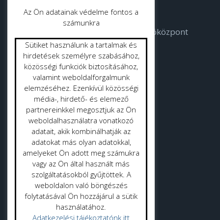
Az Ön adatainak védelme fontos a
számunkra
Bodorka Balatoni Vízvilág Látogatóközpont
Sütiket használunk a tartalmak és
Strandok
hirdetések személyre szabásához,
közösségi funkciók biztosításához,
valamint weboldalforgalmunk
Közterület tisztítás
elemzéséhez. Ezenkívül közösségi
Gyepmester
média-, hirdető- és elemező
partnereinkkel megosztjuk az Ön
Vásrácsarnok
weboldalhasználatra vonatkozó
adatait, akik kombinálhatják az
adatokat más olyan adatokkal,
amelyeket Ön adott meg számukra
vagy az Ön által használt más
szolgáltatásokból gyűjtöttek. A
Adatvédelmi politika
weboldalon való böngészés
folytatásával Ön hozzájárul a sütik
Adatkezelési tájékoztató
használatához.
Adatkezelési tájékoztatónk itt