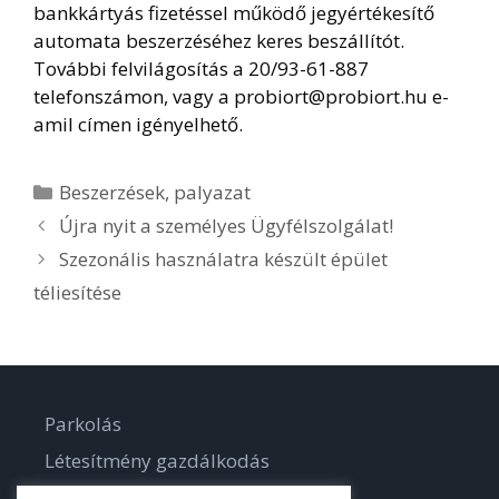
bankkártyás fizetéssel működő jegyértékesítő
automata beszerzéséhez keres beszállítót.
További felvilágosítás a 20/93-61-887
telefonszámon, vagy a probiort@probiort.hu e-
amil címen igényelhető.
Kategória
Beszerzések
,
palyazat
Újra nyit a személyes Ügyfélszolgálat!
Szezonális használatra készült épület
téliesítése
Parkolás
Létesítmény gazdálkodás
Parkgondozás