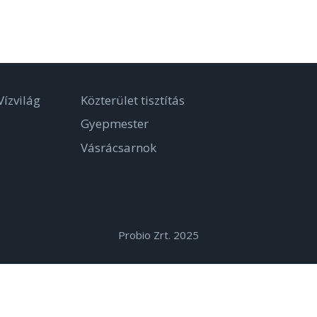
ízvilág
Közterület tisztítás
Gyepmester
Vásrácsarnok
Probio Zrt. 2025