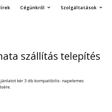
írek
Cégünkről
Szolgáltatások
ta szállítás telepítés
ajánlatot kér 3 db kompatibilis- napelemes
ésére.