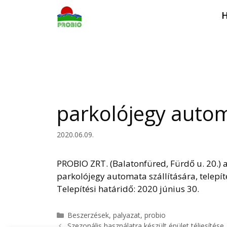
Kilépés
H
a
tartalomba
parkolójegy automa
2020.06.09.
PROBIO ZRT. (Balatonfüred, Fürdő u. 20.) 
parkolójegy automata szállítására, telepít
Telepítési határidő: 2020 június 30.
Kategória
Beszerzések
,
palyazat
,
probio
Szezonális használatra készült épület téliesítése