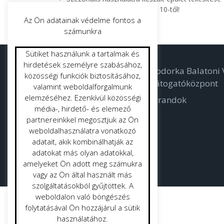
Figyelem! Fizetőparkolás 06. 10-től!
Az Ön adatainak védelme fontos a
számunkra
Sütiket használunk a tartalmak és
hirdetések személyre szabásához,
Parkolás
Bodorka Balatoni V
közösségi funkciók biztosításához,
Látogatóközpont
valamint weboldalforgalmunk
Létesítmény gazdálkodás
elemzéséhez. Ezenkívül közösségi
Strandok
Parkgondozás
média-, hirdető- és elemező
partnereinkkel megosztjuk az Ön
weboldalhasználatra vonatkozó
adatait, akik kombinálhatják az
adatokat más olyan adatokkal,
amelyeket Ön adott meg számukra
vagy az Ön által használt más
szolgáltatásokból gyűjtöttek. A
weboldalon való böngészés
folytatásával Ön hozzájárul a sütik
használatához.