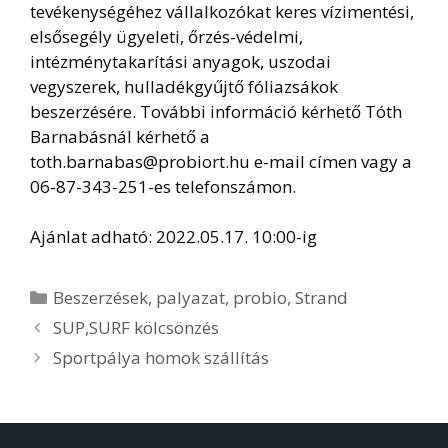
tevékenységéhez vállalkozókat keres vízimentési,
elsősegély ügyeleti, őrzés-védelmi,
intézménytakarítási anyagok, uszodai
vegyszerek, hulladékgyűjtő fóliazsákok
beszerzésére. További információ kérhető Tóth
Barnabásnál kérhető a
toth.barnabas@probiort.hu e-mail címen vagy a
06-87-343-251-es telefonszámon.
Ajánlat adható: 2022.05.17. 10:00-ig
Kategória
Beszerzések
,
palyazat
,
probio
,
Strand
SUP,SURF kölcsönzés
Sportpálya homok szállítás