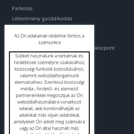
Parkolás
Létesítmény gazdálkodás
Parkgondozás
Az Ön adatainak védelme fontos a
számunkra
Bodorka Balatoni Vízvilág Látogatóközpont
Sütiket használunk a tartalmak és
Strandok
hirdetések személyre szabásához,
közösségi funkciók biztosításához,
valamint weboldalforgalmunk
Közterület tisztítás
elemzéséhez. Ezenkívül közösségi
Gyepmester
média-, hirdető- és elemező
partnereinkkel megosztjuk az Ön
Vásrácsarnok
weboldalhasználatra vonatkozó
adatait, akik kombinálhatják az
adatokat más olyan adatokkal,
amelyeket Ön adott meg számukra
vagy az Ön által használt más