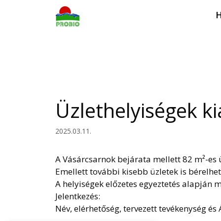
Kilépés
H
a
tartalomba
Üzlethelyiségek k
2025.03.11.
A Vásárcsarnok bejárata mellett 82 m²-es ü
Emellett további kisebb üzletek is bérelhet
A helyiségek előzetes egyeztetés alapján 
Jelentkezés:
Név, elérhetőség, tervezett tevékenység és