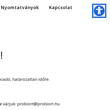
Nyomtatványok
Kapcsolat
!
kiadó, határozatlan időre.
mre várjuk: probiort@probiort.hu