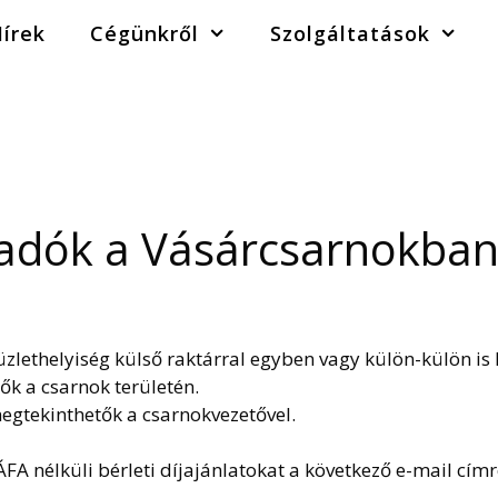
írek
Cégünkről
Szolgáltatások
iadók a Vásárcsarnokban
zlethelyiség külső raktárral egyben vagy külön-külön is 
ők a csarnok területén.
megtekinthetők a csarnokvezetővel.
 ÁFA nélküli bérleti díjajánlatokat a következő e-mail cí