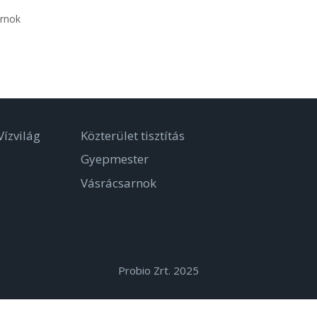
arnok
ízvilág
Közterület tisztítás
Gyepmester
Vásrácsarnok
Probio Zrt. 2025