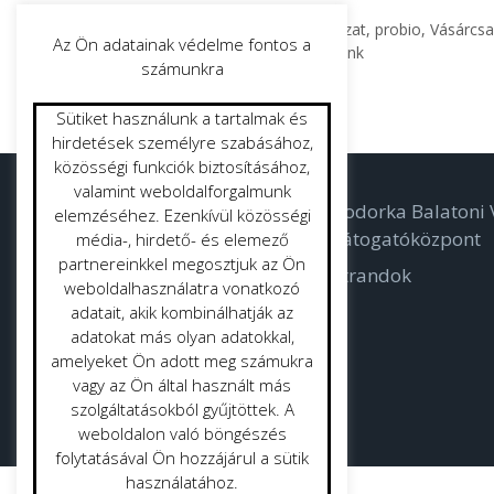
Kategória
Beszerzések
,
kiemelt
,
palyazat
,
probio
,
Vásárcs
Az Ön adatainak védelme fontos a
Kertész munkatársat keresünk
számunkra
Munkatársakat keressük
Sütiket használunk a tartalmak és
hirdetések személyre szabásához,
közösségi funkciók biztosításához,
valamint weboldalforgalmunk
Parkolás
Bodorka Balatoni V
elemzéséhez. Ezenkívül közösségi
Látogatóközpont
média-, hirdető- és elemező
Létesítmény gazdálkodás
partnereinkkel megosztjuk az Ön
Strandok
Parkgondozás
weboldalhasználatra vonatkozó
adatait, akik kombinálhatják az
adatokat más olyan adatokkal,
amelyeket Ön adott meg számukra
vagy az Ön által használt más
szolgáltatásokból gyűjtöttek. A
weboldalon való böngészés
folytatásával Ön hozzájárul a sütik
használatához.