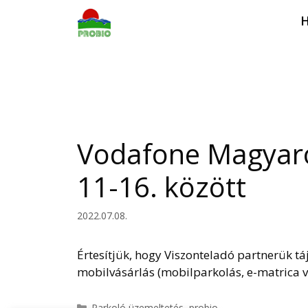
Kilépés
H
a
tartalomba
Vodafone Magyaror
11-16. között
2022.07.08.
Értesítjük, hogy Viszonteladó partnerük tá
mobilvásárlás (mobilparkolás, e-matrica vá
Kategória
Parkoló üzemeltetés
,
probio