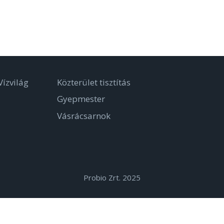
ízvilág
Közterület tisztítás
Gyepmester
Vásrácsarnok
Probio Zrt. 2025