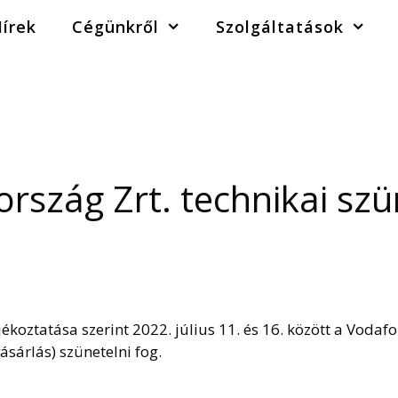
írek
Cégünkről
Szolgáltatások
szág Zrt. technikai szün
jékoztatása szerint 2022. július 11. és 16. között a Vodaf
sárlás) szünetelni fog.