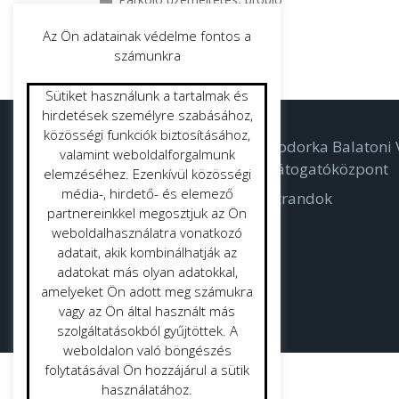
Palatető javítás
Az Ön adatainak védelme fontos a
Fa bejárati ajtó gyártás
számunkra
Sütiket használunk a tartalmak és
hirdetések személyre szabásához,
közösségi funkciók biztosításához,
Parkolás
Bodorka Balatoni V
valamint weboldalforgalmunk
Látogatóközpont
elemzéséhez. Ezenkívül közösségi
Létesítmény gazdálkodás
média-, hirdető- és elemező
Strandok
Parkgondozás
partnereinkkel megosztjuk az Ön
weboldalhasználatra vonatkozó
adatait, akik kombinálhatják az
adatokat más olyan adatokkal,
amelyeket Ön adott meg számukra
vagy az Ön által használt más
szolgáltatásokból gyűjtöttek. A
weboldalon való böngészés
folytatásával Ön hozzájárul a sütik
használatához.