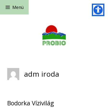
Kilépés
Menü
a
tartalomba
adm iroda
Bodorka Vízivilág