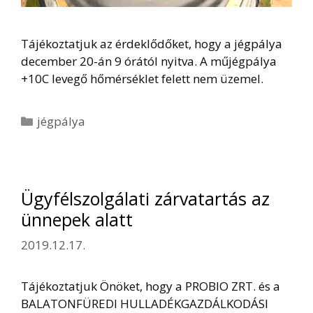
Tájékoztatjuk az érdeklődőket, hogy a jégpálya
december 20-án 9 órától nyitva. A műjégpálya
+10C levegő hőmérséklet felett nem üzemel.
Kategória
jégpálya
Ügyfélszolgálati zárvatartás az
ünnepek alatt
2019.12.17.
Tájékoztatjuk Önöket, hogy a PROBIO ZRT. és a
BALATONFÜREDI HULLADÉKGAZDÁLKODÁSI