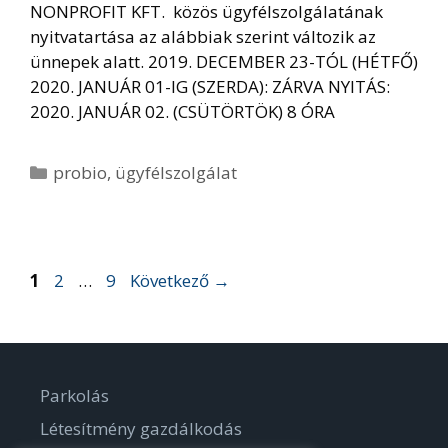
NONPROFIT KFT. közös ügyfélszolgálatának
nyitvatartása az alábbiak szerint változik az
ünnepek alatt. 2019. DECEMBER 23-TÓL (HÉTFŐ)
2020. JANUÁR 01-IG (SZERDA): ZÁRVA NYITÁS:
2020. JANUÁR 02. (CSÜTÖRTÖK) 8 ÓRA
Kategória
probio
,
ügyfélszolgálat
Oldal
Oldal
Oldal
1
2
…
9
Következő
→
Parkolás
Létesítmény gazdálkodás