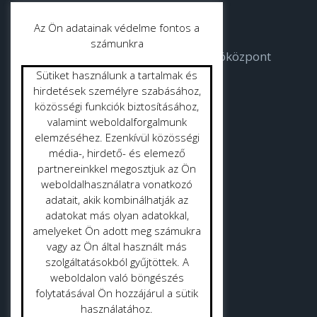
Parkgondozás
Az Ön adatainak védelme fontos a
számunkra
Bodorka Balatoni Vízvilág Látogatóközpont
Sütiket használunk a tartalmak és
Strandok
hirdetések személyre szabásához,
közösségi funkciók biztosításához,
valamint weboldalforgalmunk
Közterület tisztítás
elemzéséhez. Ezenkívül közösségi
Gyepmester
média-, hirdető- és elemező
partnereinkkel megosztjuk az Ön
Vásrácsarnok
weboldalhasználatra vonatkozó
adatait, akik kombinálhatják az
adatokat más olyan adatokkal,
amelyeket Ön adott meg számukra
vagy az Ön által használt más
szolgáltatásokból gyűjtöttek. A
Adatvédelmi politika
weboldalon való böngészés
folytatásával Ön hozzájárul a sütik
Adatkezelési tájékoztató
használatához.