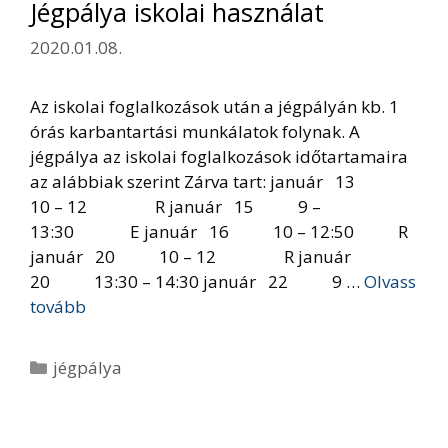
Jégpálya iskolai használat
2020.01.08.
Az iskolai foglalkozások után a jégpályán kb. 1
órás karbantartási munkálatok folynak. A
jégpálya az iskolai foglalkozások időtartamaira
az alábbiak szerint Zárva tart: január 13
10 – 12 R január 15 9 –
13:30 E január 16 10 – 12:50 R
január 20 10 – 12 R január
20 13:30 – 14:30 január 22 9 …
Olvass
tovább
Kategória
jégpálya