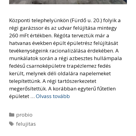
Központi telephelyünkön (Fürdő u. 20.) folyik a
régi garázssor és az udvar felújítása mintegy
260 mFt értékben. Régóta terveztük már a
hatvanas években épült épületrész felújítását
tevékenységeink racionalizálása érdekében. A
munkálatok során a régi azbesztes hullámpala
fedésű csarnoképületre trapézlemez fedés
került, melynek déli oldalára napelemeket
telepítettünk. A régi tartószerkezetet
megerősítettük. A korábban egyterű fűtetlen
épületet …
Olvass tovább
Kategória
probio
Címkék
felujitas