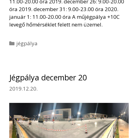
11.00-20.00 óra 2019. december 26: 9.00-20.00
óra 2019. december 31: 9.00-23.00 óra 2020.
január 1: 11.00-20.00 óra A műjégpálya +10C
levegő hőmérséklet felett nem üzemel.
Kategória
jégpálya
Jégpálya december 20
2019.12.20.