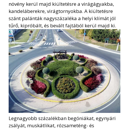
növény kerül majd kiültetésre a virágágyakba,
kandeláberekre, virágtornyokba. A kiültetésre
szánt palánták nagyszázaléka a helyi klímát jól
tűrő, kipróbált, és bevált fajtából kerül majd ki.
Legnagyobb százalékban begóniákat, egynyári
zsályát, muskátlikat, rózsameténg- és