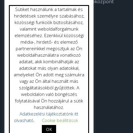
Bodorka Balatoni Vízvilág Látogatóközpont
Sütiket használunk a tartalmak és
Strandok
hirdetések személyre szabásához,
közösségi funkciók biztosításához,
valamint weboldalforgalmunk
Közterület tisztítás
elemzéséhez. Ezenkívül közösségi
Gyepmester
média-, hirdető- és elemező
partnereinkkel megosztjuk az Ön
Vásrácsarnok
weboldalhasználatra vonatkozó
adatait, akik kombinálhatják az
adatokat más olyan adatokkal,
amelyeket Ön adott meg számukra
vagy az Ön által használt más
szolgáltatásokból gyűjtöttek. A
Adatvédelmi politika
weboldalon való böngészés
folytatásával Ön hozzájárul a sütik
Adatkezelési tájékoztató
használatához.
Adatkezelési tájékoztatónk itt
olvasható
.
Cookie beállítások
OK