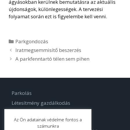
ágyásokban kerülnek bemutatásra az aktuális
újdonságok, különlegességek. A tervezési
folyamat során ezt is figyelembe kell venni.
Kategória
Parkgondozás
Iratmegsemmisítő beszerzés
A parkfenntartó télen sem pihen
Parkolás
Létesítmény gazdálkodás
Parkgondozás
Az Ön adatainak védelme fontos a
számunkra