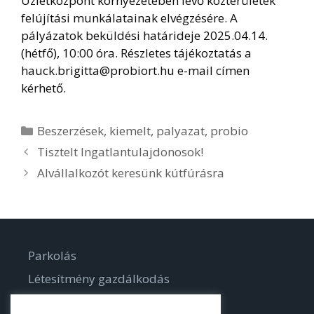
Üzletközpont környezetében lévő közterületek
felújítási munkálatainak elvégzésére. A
pályázatok beküldési határideje 2025.04.14.
(hétfő), 10:00 óra. Részletes tájékoztatás a
hauck.brigitta@probiort.hu e-mail címen
kérhető.
Kategória
Beszerzések
,
kiemelt
,
palyazat
,
probio
Tisztelt Ingatlantulajdonosok!
Alvállalkozót keresünk kútfúrásra
Parkolás
Létesítmény gazdálkodás
Parkgondozás