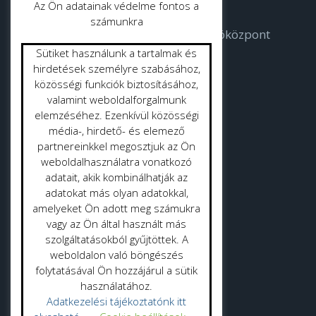
Az Ön adatainak védelme fontos a
számunkra
Bodorka Balatoni Vízvilág Látogatóközpont
Sütiket használunk a tartalmak és
Strandok
hirdetések személyre szabásához,
közösségi funkciók biztosításához,
valamint weboldalforgalmunk
Közterület tisztítás
elemzéséhez. Ezenkívül közösségi
Gyepmester
média-, hirdető- és elemező
partnereinkkel megosztjuk az Ön
Vásrácsarnok
weboldalhasználatra vonatkozó
adatait, akik kombinálhatják az
adatokat más olyan adatokkal,
amelyeket Ön adott meg számukra
vagy az Ön által használt más
szolgáltatásokból gyűjtöttek. A
Adatvédelmi politika
weboldalon való böngészés
folytatásával Ön hozzájárul a sütik
Adatkezelési tájékoztató
használatához.
Adatkezelési tájékoztatónk itt