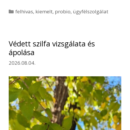
Kategória
felhivas
,
kiemelt
,
probio
,
ügyfélszolgálat
Védett szilfa vizsgálata és
ápolása
2026.08.04.