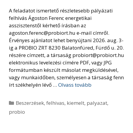
A feladatot ismertető részletesebb pályázati
felhívás Ágoston Ferenc energetikai
asszisztenstől kérhető írásban az
agoston.ferenc@probiort.hu e-mail címről.
Érvényes ajánlatot lehet benyújtani 2026. aug. 3-
ig a PROBIO ZRT 8230 Balatonfüred, Fürdő u. 20.
részére címzett, a társaság probiort@probiort.hu
elektronikus levelezési címére PDF, vagy JPG
formátumban készült másolat megküldésével,
vagy munkaidőben, személyesen a társaság fenn
írt székhelyén lévő …
Olvass tovább
Kategória
Beszerzések
,
felhivas
,
kiemelt
,
palyazat
,
probio