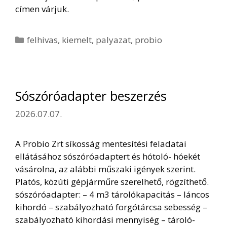
címen várjuk.
Kategória
felhivas
,
kiemelt
,
palyazat
,
probio
Sószóróadapter beszerzés
2026.07.07.
A Probio Zrt síkosság mentesítési feladatai
ellátásához sószóróadaptert és hótoló- hóekét
vásárolna, az alábbi műszaki igények szerint.
Platós, közúti gépjárműre szerelhető, rögzíthető.
sószóróadapter: – 4 m3 tárolókapacitás – láncos
kihordó – szabályozható forgótárcsa sebesség –
szabályozható kihordási mennyiség – tároló-