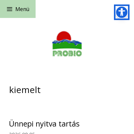
Kilépés
Menü
a
tartalomba
kiemelt
Ünnepi nyitva tartás