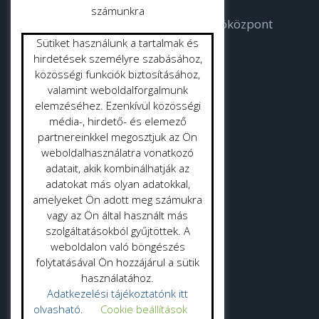
számunkra
Bodorka Balatoni Vízvilág Látogatóközpont
Sütiket használunk a tartalmak és
Strandok
hirdetések személyre szabásához,
közösségi funkciók biztosításához,
valamint weboldalforgalmunk
Közterület tisztítás
elemzéséhez. Ezenkívül közösségi
Gyepmester
média-, hirdető- és elemező
partnereinkkel megosztjuk az Ön
Vásrácsarnok
weboldalhasználatra vonatkozó
adatait, akik kombinálhatják az
adatokat más olyan adatokkal,
amelyeket Ön adott meg számukra
vagy az Ön által használt más
szolgáltatásokból gyűjtöttek. A
Adatvédelmi politika
weboldalon való böngészés
folytatásával Ön hozzájárul a sütik
Adatkezelési tájékoztató
használatához.
Adatkezelési tájékoztatónk itt
olvasható
.
Cookie beállítások