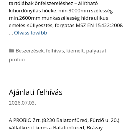
tartólábak önfelszereléshez – állítható
kihordónyílás hóeke: min.3000mm szélesség
min.2600mm munkaszélesség hidraulikus
emelés-süllyesztés, forgatás MSZ EN 15432:2008
…
Olvass tovább
Kategória
Beszerzések
,
felhivas
,
kiemelt
,
palyazat
,
probio
Ajánlati felhívás
2026.07.03.
A PROBIO Zrt. (8230 Balatonfüred, Fürdő u. 20.)
vállalkozót keres a Balatonfüred, Brázay