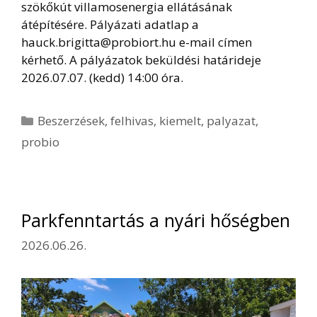
szökőkút villamosenergia ellátásának
átépítésére. Pályázati adatlap a
hauck.brigitta@probiort.hu e-mail címen
kérhető. A pályázatok beküldési határideje
2026.07.07. (kedd) 14:00 óra.
Kategória
Beszerzések
,
felhivas
,
kiemelt
,
palyazat
,
probio
Parkfenntartás a nyári hőségben
2026.06.26.