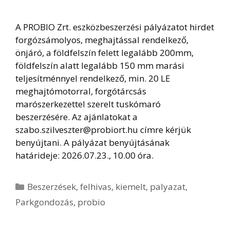
A PROBIO Zrt. eszközbeszerzési pályázatot hirdet
forgózsámolyos, meghajtással rendelkező,
önjáró, a földfelszín felett legalább 200mm,
földfelszín alatt legalább 150 mm marási
teljesítménnyel rendelkező, min. 20 LE
meghajtómotorral, forgótárcsás
marószerkezettel szerelt tuskómaró
beszerzésére. Az ajánlatokat a
szabo.szilveszter@probiort.hu címre kérjük
benyújtani. A pályázat benyújtásának
határideje: 2026.07.23., 10.00 óra.
Kategória
Beszerzések
,
felhivas
,
kiemelt
,
palyazat
,
Parkgondozás
,
probio