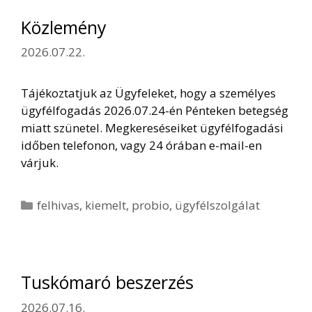
Közlemény
2026.07.22.
Tájékoztatjuk az Ügyfeleket, hogy a személyes
ügyfélfogadás 2026.07.24-én Pénteken betegség
miatt szünetel. Megkereséseiket ügyfélfogadási
időben telefonon, vagy 24 órában e-mail-en
várjuk.
Kategória
felhivas
,
kiemelt
,
probio
,
ügyfélszolgálat
Tuskómaró beszerzés
2026.07.16.