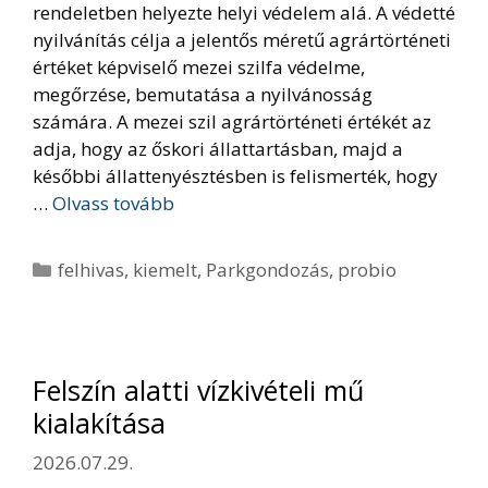
rendeletben helyezte helyi védelem alá. A védetté
nyilvánítás célja a jelentős méretű agrártörténeti
értéket képviselő mezei szilfa védelme,
megőrzése, bemutatása a nyilvánosság
számára. A mezei szil agrártörténeti értékét az
adja, hogy az őskori állattartásban, majd a
későbbi állattenyésztésben is felismerték, hogy
…
Olvass tovább
Kategória
felhivas
,
kiemelt
,
Parkgondozás
,
probio
Felszín alatti vízkivételi mű
kialakítása
2026.07.29.