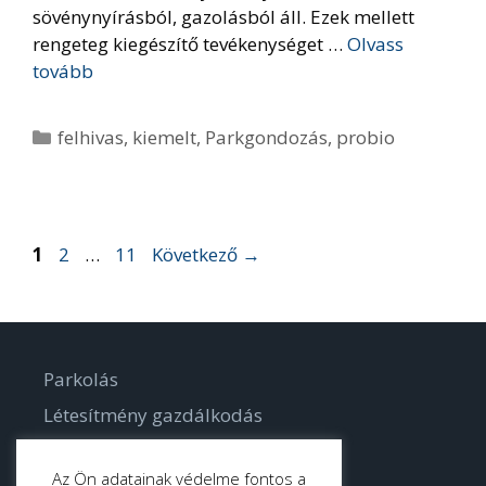
sövénynyírásból, gazolásból áll. Ezek mellett
rengeteg kiegészítő tevékenységet …
Olvass
tovább
Kategória
felhivas
,
kiemelt
,
Parkgondozás
,
probio
Oldal
Oldal
Oldal
1
2
…
11
Következő
→
Parkolás
Létesítmény gazdálkodás
Parkgondozás
Az Ön adatainak védelme fontos a