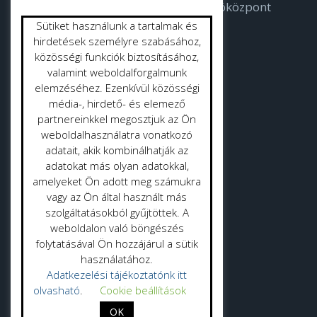
Bodorka Balatoni Vízvilág Látogatóközpont
Sütiket használunk a tartalmak és
Strandok
hirdetések személyre szabásához,
közösségi funkciók biztosításához,
valamint weboldalforgalmunk
Közterület tisztítás
elemzéséhez. Ezenkívül közösségi
Gyepmester
média-, hirdető- és elemező
partnereinkkel megosztjuk az Ön
Vásrácsarnok
weboldalhasználatra vonatkozó
adatait, akik kombinálhatják az
adatokat más olyan adatokkal,
amelyeket Ön adott meg számukra
vagy az Ön által használt más
szolgáltatásokból gyűjtöttek. A
Adatvédelmi politika
weboldalon való böngészés
folytatásával Ön hozzájárul a sütik
Adatkezelési tájékoztató
használatához.
Adatkezelési tájékoztatónk itt
olvasható
.
Cookie beállítások
OK