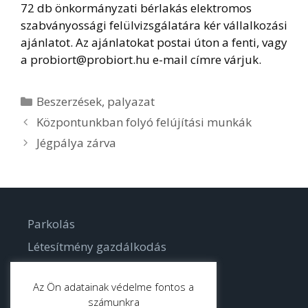
72 db önkormányzati bérlakás elektromos
szabványossági felülvizsgálatára kér vállalkozási
ajánlatot. Az ajánlatokat postai úton a fenti, vagy
a probiort@probiort.hu e-mail címre várjuk.
Kategória
Beszerzések
,
palyazat
Központunkban folyó felújítási munkák
Jégpálya zárva
Parkolás
Létesítmény gazdálkodás
Parkgondozás
Az Ön adatainak védelme fontos a
számunkra