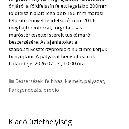
önjáró, a földfelszín felett legalább 200mm,
földfelszín alatt legalább 150 mm marási
teljesítménnyel rendelkező, min. 20 LE
meghajtómotorral, forgótárcsás
marószerkezettel szerelt tuskómaró
beszerzésére. Az ajánlatokat a
szabo.szilveszter@probiort.hu címre kérjük
benyújtani. A pályázat benyújtásának
határideje: 2026.07.23., 10.00 óra.
Kategória
Beszerzések
,
felhivas
,
kiemelt
,
palyazat
,
Parkgondozás
,
probio
Kiadó üzlethelyiség