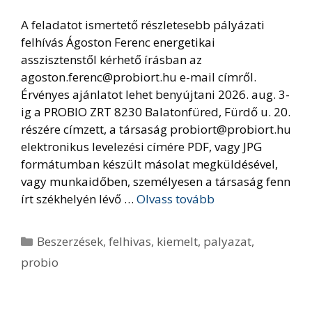
A feladatot ismertető részletesebb pályázati
felhívás Ágoston Ferenc energetikai
asszisztenstől kérhető írásban az
agoston.ferenc@probiort.hu e-mail címről.
Érvényes ajánlatot lehet benyújtani 2026. aug. 3-
ig a PROBIO ZRT 8230 Balatonfüred, Fürdő u. 20.
részére címzett, a társaság probiort@probiort.hu
elektronikus levelezési címére PDF, vagy JPG
formátumban készült másolat megküldésével,
vagy munkaidőben, személyesen a társaság fenn
írt székhelyén lévő …
Olvass tovább
Kategória
Beszerzések
,
felhivas
,
kiemelt
,
palyazat
,
probio