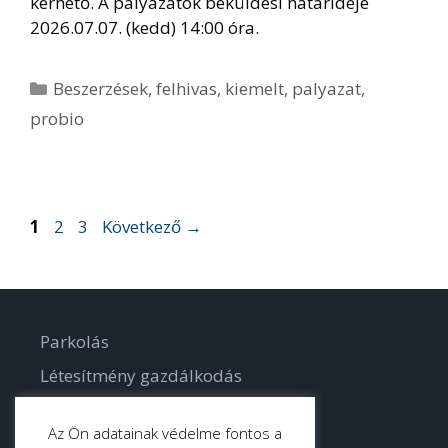
kérhető. A pályázatok beküldési határideje
2026.07.07. (kedd) 14:00 óra.
Kategória
Beszerzések
,
felhivas
,
kiemelt
,
palyazat
,
probio
Oldal
Oldal
Oldal
1
2
3
Következő
→
Parkolás
Létesítmény gazdálkodás
Parkgondozás
Az Ön adatainak védelme fontos a