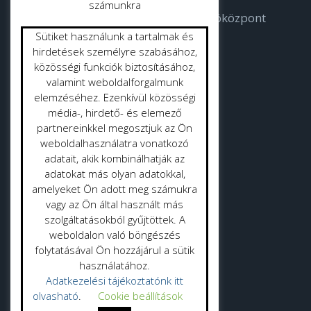
számunkra
Bodorka Balatoni Vízvilág Látogatóközpont
Sütiket használunk a tartalmak és
Strandok
hirdetések személyre szabásához,
közösségi funkciók biztosításához,
valamint weboldalforgalmunk
Közterület tisztítás
elemzéséhez. Ezenkívül közösségi
Gyepmester
média-, hirdető- és elemező
partnereinkkel megosztjuk az Ön
Vásrácsarnok
weboldalhasználatra vonatkozó
adatait, akik kombinálhatják az
adatokat más olyan adatokkal,
amelyeket Ön adott meg számukra
vagy az Ön által használt más
szolgáltatásokból gyűjtöttek. A
Adatvédelmi politika
weboldalon való böngészés
folytatásával Ön hozzájárul a sütik
Adatkezelési tájékoztató
használatához.
Adatkezelési tájékoztatónk itt
olvasható
.
Cookie beállítások