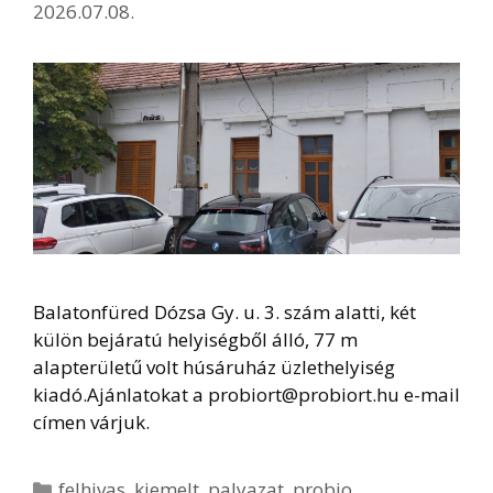
2026.07.08.
Balatonfüred Dózsa Gy. u. 3. szám alatti, két
külön bejáratú helyiségből álló, 77 m
alapterületű volt húsáruház üzlethelyiség
kiadó.Ajánlatokat a probiort@probiort.hu e-mail
címen várjuk.
Kategória
felhivas
,
kiemelt
,
palyazat
,
probio