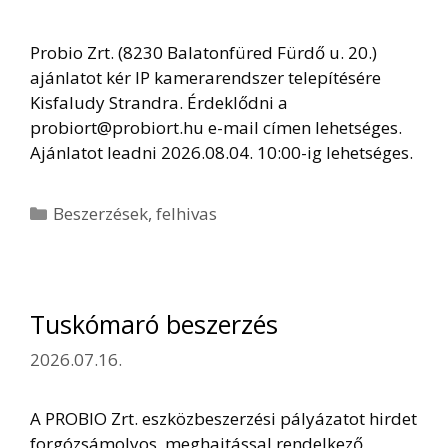
Probio Zrt. (8230 Balatonfüred Fürdő u. 20.)
ajánlatot kér IP kamerarendszer telepítésére
Kisfaludy Strandra. Érdeklődni a
probiort@probiort.hu e-mail címen lehetséges.
Ajánlatot leadni 2026.08.04. 10:00-ig lehetséges.
Kategória
Beszerzések
,
felhivas
Tuskómaró beszerzés
2026.07.16.
A PROBIO Zrt. eszközbeszerzési pályázatot hirdet
forgózsámolyos, meghajtással rendelkező,