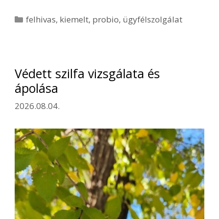
Kategória
felhivas
,
kiemelt
,
probio
,
ügyfélszolgálat
Védett szilfa vizsgálata és
ápolása
2026.08.04.