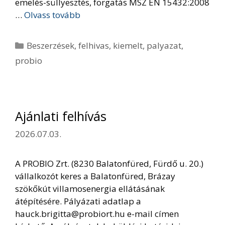
emelés-süllyesztés, forgatás MSZ EN 15432:2008
…
Olvass tovább
Kategória
Beszerzések
,
felhivas
,
kiemelt
,
palyazat
,
probio
Ajánlati felhívás
2026.07.03.
A PROBIO Zrt. (8230 Balatonfüred, Fürdő u. 20.)
vállalkozót keres a Balatonfüred, Brázay
szökőkút villamosenergia ellátásának
átépítésére. Pályázati adatlap a
hauck.brigitta@probiort.hu e-mail címen