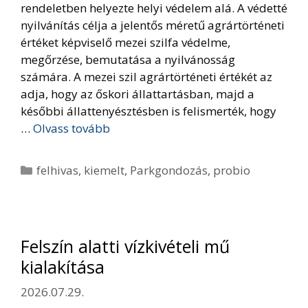
rendeletben helyezte helyi védelem alá. A védetté
nyilvánítás célja a jelentős méretű agrártörténeti
értéket képviselő mezei szilfa védelme,
megőrzése, bemutatása a nyilvánosság
számára. A mezei szil agrártörténeti értékét az
adja, hogy az őskori állattartásban, majd a
későbbi állattenyésztésben is felismerték, hogy
…
Olvass tovább
Kategória
felhivas
,
kiemelt
,
Parkgondozás
,
probio
Felszín alatti vízkivételi mű
kialakítása
2026.07.29.