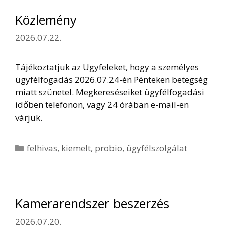
Közlemény
2026.07.22.
Tájékoztatjuk az Ügyfeleket, hogy a személyes
ügyfélfogadás 2026.07.24-én Pénteken betegség
miatt szünetel. Megkereséseiket ügyfélfogadási
időben telefonon, vagy 24 órában e-mail-en
várjuk.
Kategória
felhivas
,
kiemelt
,
probio
,
ügyfélszolgálat
Kamerarendszer beszerzés
2026.07.20.