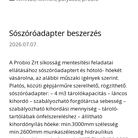
Sószóróadapter beszerzés
2026.07.07.
A Probio Zrt síkosság mentesítési feladatai
ellátásához sószóróadaptert és hótoló- hóekét
vásárolna, az alábbi műszaki igények szerint.
Platós, közúti gépjárműre szerelhető, rögzíthető.
sószóróadapter: – 4 m3 tárolókapacitás – láncos
kihordó – szabályozható forgótárcsa sebesség –
szabályozható kihordási mennyiség – tároló-
tartólábak önfelszereléshez – állítható
kihordónyílás hóeke: min.3000mm szélesség
min.2600mm munkaszélesség hidraulikus