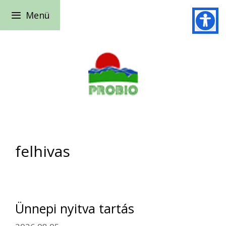
Kilépés
Menü
a
tartalomba
felhivas
Ünnepi nyitva tartás